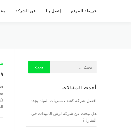
لتجاوز
لى
خريطة الموقع
إتصل بنا
عن الشركة
مقال
لمحتوى
شر
فح
فح
أحدث المقالات
فح
تك
افضل شركة كشف تسربات المياه بجدة
ال
هل تبحث عن شركة لرش المبيدات في
المنازل؟