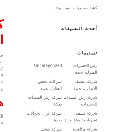
كشف تسربات المياة بجدة
ك
أحدث التعليقات
ا
تصنيفات
جم
1- شفط المياة الموجودة داخل الخزان الأرضى .
رش الحشرات
Uncategorized
2- إزالة الشوائب الموجودة داخل الخزان .
المنزلية بجدة
3- غسيل الخزان الأرضى بالماء .
شركة تنظيف
شركات فحص
4 – تعقييم الخزان الأرضى .
الخزانات بجدة
المنازل بجده
5- عزل الخزان الأرضى مع الضمان .
شركة رش المبيدات
شركة رش المبيدات
ه
للحشرات
بمكة
شركة كشف
شركة عزل الخزانات
ال
تسربات المياة بجدة
بجدة
عل
شركة مكافحة
شركة كشف